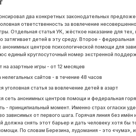
т
онсировал два конкретных законодательных предложе
головная ответственность за вовлечение несовершенно
гры. Отдельная статья УК, жёсткое наказание для тех, 
о затягивает детей в эту среду. Второе - федеральная
 анонимных центров психологической помощи для зави
люс единый круглосуточный номер экстренной поддерж
 на азартные игры - от 12 месяцев
 нелегальных сайтов - в течение 48 часов
я уголовная статья за вовлечение детей в азарт
я сеть анонимных центров помощи и федеральная горя
ь - принципиальный момент. Именно страх огласки уд
о зависимых от первого шага. Горячая линия без имён 
й должна снять этот барьер и дать человеку хотя бы т
помощи. По словам Березина, лудомания - это «чума», и