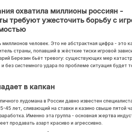
ния охватила миллионы россиян -
ты требуют ужесточить борьбу с игр
мостью
 миллионов человек. Это не абстрактная цифра - это 
тель страны, попавший в жёсткие тиски игровой завис
рий Березин бьёт тревогу: существующих мер катаст
, и без системного удара по проблеме ситуация будет 
падает в капкан
пичного лудомана в России давно известен специалист
5-45 лет, сливающий на ставки и казино свыше пятой ч
заработка. Именно эта группа - основная жертва индус
еет продавать азарт красиво и агрессивно.