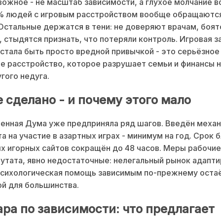
ожное - не масштаб зависимости, а глухое молчание во
% людей с игровым расстройством вообще обращаются
стальные держатся в тени: не доверяют врачам, боят
 стыдятся признать, что потеряли контроль. Игровая 
стала быть просто вредной привычкой - это серьёзное
е расстройство, которое разрушает семьи и финансы 
гого недуга.
 сделано - и почему этого мало
енная Дума уже предприняла ряд шагов. Введён меха
а на участие в азартных играх - минимум на год. Срок 
х игорных сайтов сокращён до 48 часов. Меры рабочие,
утата, явно недостаточные: нелегальный рынок адапт
психологическая помощь зависимым по-прежнему оста
й для большинства.
ара по зависимости: что предлагает