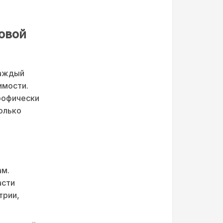
овой
каждый
имости.
рофически
только
ам.
асти
трии,