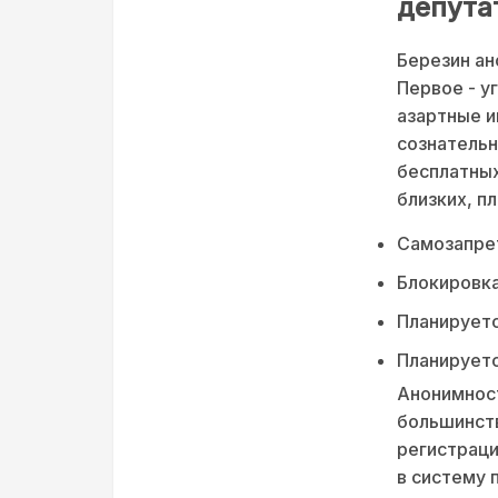
депута
Березин ан
Первое - у
азартные и
сознательн
бесплатных
близких, п
Самозапрет
Блокировка
Планируетс
Планируетс
Анонимност
большинств
регистраци
в систему 