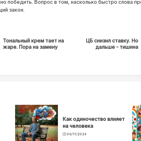
но победить. Вопрос в том, насколько быстро слова п
ий закон.
Тональный крем тает на
ЦБ снизил ставку. Но
Предыдущая
Next
жаре. Пора на замену
дальше - тишина
новость
post:
Как одиночество влияет
на человека
06/11/2024