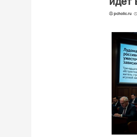
идёт 
pcholic.ru