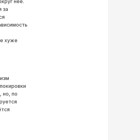
круг неё.
 за
ся
зависимость
не хуже
низм
блокировки
 но, по
ируется
ётся