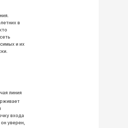
ния.
летних в
кто
 сеть
симых и их
ки.
чая линия
ерживает
и
очку входа
 он уверен,