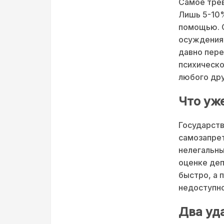
Самое трев
Лишь 5-10
помощью. О
осуждения,
давно пере
психическо
любого дру
Что уже
Государств
самозапрет
нелегальны
оценке деп
быстро, а 
недоступно
Два уд