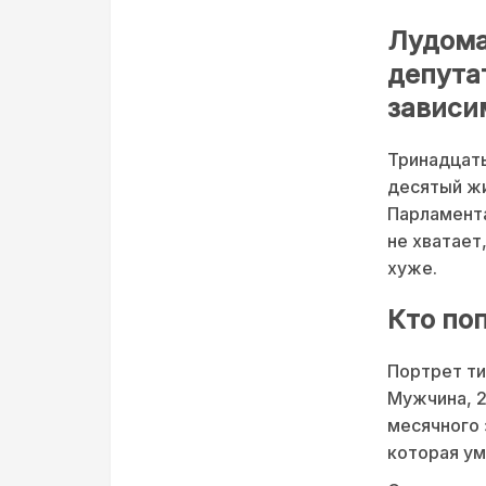
Лудома
депута
зависи
Тринадцать
десятый жи
Парламента
не хватает
хуже.
Кто по
Портрет ти
Мужчина, 2
месячного 
которая ум