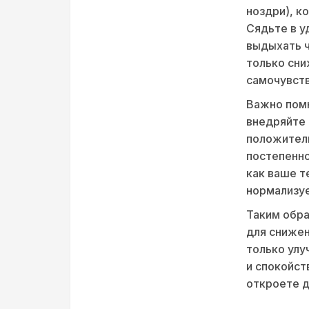
ноздри), к
Сядьте в у
выдыхать ч
только сни
самочувств
Важно помн
внедряйте 
положитель
постепенно
как ваше т
нормализуе
Таким обра
для снижен
только улу
и спокойст
откроете д