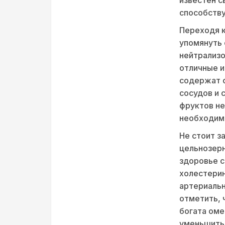
способству
Переходя к
упомянуть 
нейтрализо
отличные и
содержат 
сосудов и 
фруктов не
необходим
Не стоит з
цельнозерн
здоровье с
холестерин
артериальн
отметить, 
богата оме
уменьшить