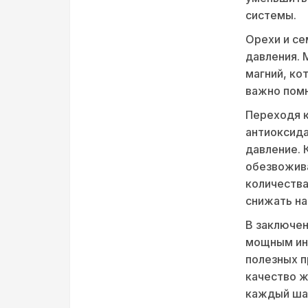
системы.
Орехи и се
давления. 
магний, ко
важно помн
Переходя к
антиоксида
давление. 
обезвожива
количества
снижать на
В заключен
мощным инс
полезных п
качество ж
каждый шаг