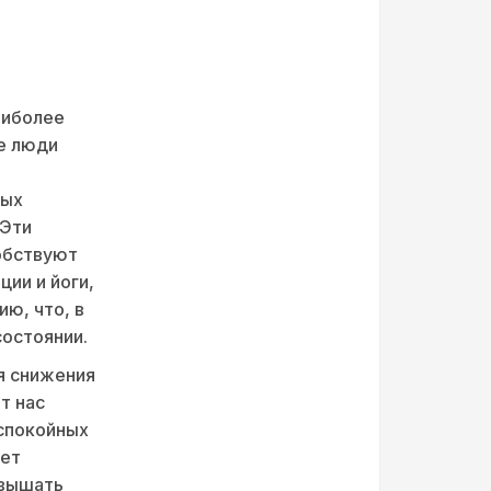
аиболее
е люди
ных
 Эти
собствуют
ии и йоги,
ю, что, в
остоянии.
я снижения
т нас
спокойных
ует
овышать