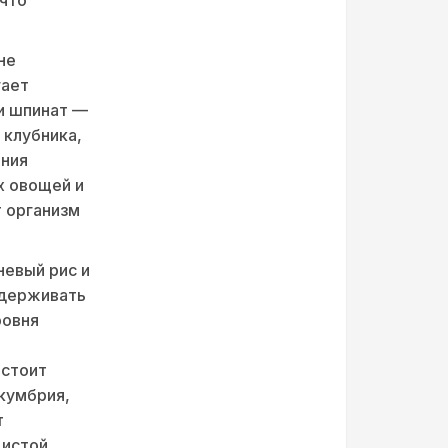
не
гает
 и шпинат —
 клубника,
яния
х овощей и
т организм
невый рис и
ддерживать
ровня
 стоит
скумбрия,
т
дистой