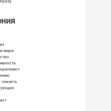
образу
ения
из
м мире.
ество
тивность
 укрепляют
шению
т снизить
твующих
ают