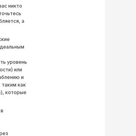
вас никто
оточьтесь
бляется, а
ские
идеальным
ть уровень
ости) или
аблению и
 таким как
а), которые
 в
рез