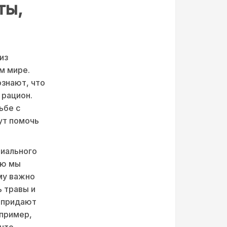
ты,
из
м мире.
ознают, что
 рацион.
ьбе с
ут помочь
риального
ую мы
му важно
 травы и
о придают
апример,
 что