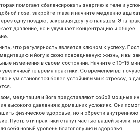
оторая помогает сбалансировать энергию в теле и успо
добной позе, закройте глаза и начните медленно вдыхат
ерез одну ноздрю, закрывая другую пальцем. Эта прак
жает давление, но и улучшает концентрацию и общее
ие.
ить, что регулярность является ключом к успеху. Пос
медитацию и йогу в свою повседневную жизнь, и вы за
ные изменения в своем состоянии. Начните с 10-15 мин
 увеличивайте время практики. Со временем вы почувс
ело и ум становятся более устойчивыми к стрессу, а д
тся.
зом, медитация и йога представляют собой мощные и
ия высокого давления в домашних условиях. Они помо
чшить физическое здоровье, но и обрести внутреннюю
вие. Пусть эти практики станут частью вашей жизни, и 
ля себя новый уровень благополучия и здоровья.