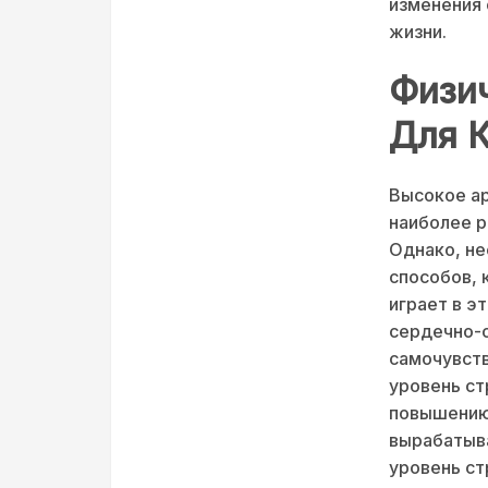
изменения 
жизни.
Физич
Для 
Высокое ар
наиболее р
Однако, не
способов, 
играет в э
сердечно-
самочувств
уровень ст
повышению 
вырабатыв
уровень ст