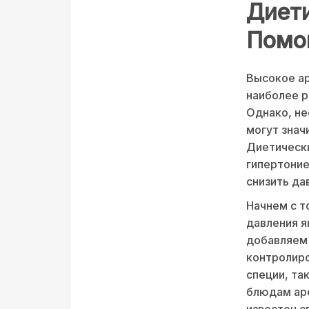
Диет
Помо
Высокое ар
наиболее р
Однако, не
могут знач
Диетически
гипертоние
снизить да
Начнем с т
давления я
добавляем 
контролиро
специи, та
блюдам аро
известен с