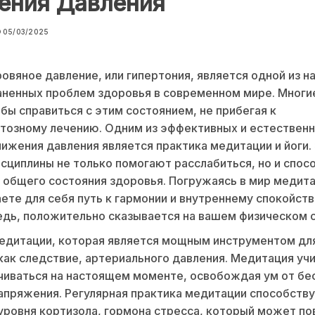
ения Давления
05/03/2025
овяное давление, или гипертония, является одной из н
аненных проблем здоровья в современном мире. Многи
бы справиться с этим состоянием, не прибегая к
тозному лечению. Одним из эффективных и естествен
ижения давления является практика медитации и йоги.
сциплины не только помогают расслабиться, но и спо
общего состояния здоровья. Погружаясь в мир медитац
ете для себя путь к гармонии и внутреннему спокойстви
дь, положительно сказывается на вашем физическом с
едитации, которая является мощным инструментом дл
 как следствие, артериального давления. Медитация учи
чиваться на настоящем моменте, освобождая ум от бе
апряжения. Регулярная практика медитации способств
ровня кортизола, гормона стресса, который может п