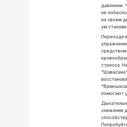
давление. 
не побеспо
на своем д
ум станови
Переходя к
упражнения
средством 
кровообращ
стресса. На
"Шавасана"
восстановл
"Врикшасан
помогают у
Дыхательны
снижении д
способств
Попробуйте