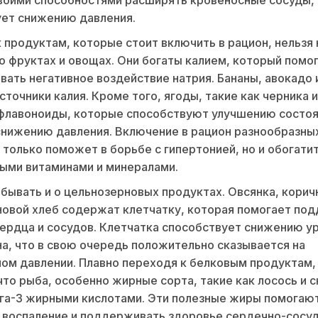
ет снижению давления.
 продуктам, которые стоит включить в рацион, нельзя 
о фруктах и овощах. Они богаты калием, который помо
вать негативное воздействие натрия. Бананы, авокадо
сточники калия. Кроме того, ягоды, такие как черника и
флавоноиды, которые способствуют улучшению состо
снижению давления. Включение в рацион разнообразны
 только поможет в борьбе с гипертонией, но и обогати
ыми витаминами и минералами.
абывать и о цельнозерновых продуктах. Овсянка, корич
овой хлеб содержат клетчатку, которая помогает по
ердца и сосудов. Клетчатка способствует снижению у
а, что в свою очередь положительно сказывается на
ом давлении. Плавно переходя к белковым продуктам,
что рыба, особенно жирные сорта, такие как лосось и 
га-3 жирными кислотами. Эти полезные жиры помогаю
 воспаление и поддерживать здоровье сердечно-сосу