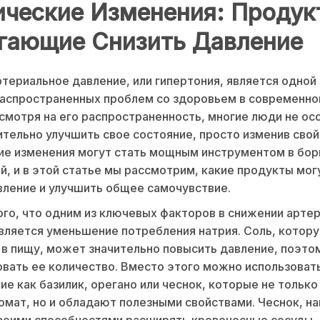
ические Изменения: Продук
гающие Снизить Давление
териальное давление, или гипертония, является одной 
аспространенных проблем со здоровьем в современно
смотря на его распространенность, многие люди не ос
ительно улучшить свое состояние, просто изменив свой
е изменения могут стать мощным инструментом в бор
й, и в этой статье мы рассмотрим, какие продукты мог
вление и улучшить общее самочувствие.
ого, что одним из ключевых факторов в снижении арте
вляется уменьшение потребления натрия. Соль, котор
в пищу, может значительно повысить давление, поэто
вать ее количество. Вместо этого можно использовать
кие как базилик, орегано или чеснок, которые не тольк
мат, но и обладают полезными свойствами. Чеснок, н
воими способностями расширять кровеносные сосуды,