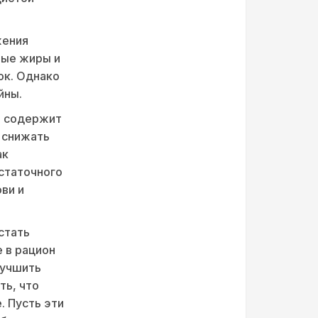
жения
ные жиры и
ок. Однако
йны.
Он содержит
 снижать
ак
статочного
ви и
стать
 в рацион
лучшить
ть, что
. Пусть эти