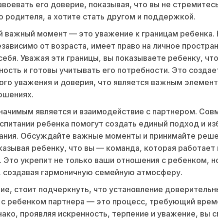
воевать его доверие, показывая, что вы не стремитес
о родителя, а хотите стать другом и поддержкой.
 важный момент — это уважение к границам ребенка.
езависимо от возраста, имеет право на личное простран
себя. Уважая эти границы, вы показываете ребенку, чт
чность и готовы учитывать его потребности. Это создае
ого уважения и доверия, что является важным элемент
ошениях.
начимым является и взаимодействие с партнером. Со
оспитании ребенка помогут создать единый подход и и
ания. Обсуждайте важные моменты и принимайте реш
казывая ребенку, что вы — команда, которая работает 
. Это укрепит не только ваши отношения с ребенком, но
, создавая гармоничную семейную атмосферу.
ие, стоит подчеркнуть, что установление доверительн
с ребенком партнера — это процесс, требующий врем
нако, проявляя искренность, терпение и уважение, вы