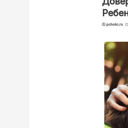
Дове
Ребе
pcholic.ru