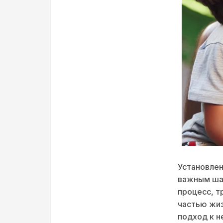
Установлен
важным шаг
процесс, т
частью жиз
подход к н