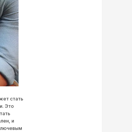
жет стать
и. Это
тать
лен, и
 ключевым