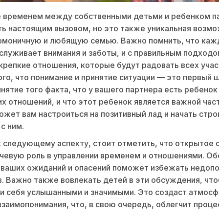
е временем между собственными детьми и ребенком п
ь настоящим вызовом, но это также уникальная возм
армоничную и любящую семью. Важно помнить, что ка
служивает внимания и заботы, и с правильным подход
крепкие отношения, которые будут радовать всех учас
ого, что понимание и принятие ситуации — это первый ш
инятие того факта, что у вашего партнера есть ребенок
 отношений, и что этот ребенок является важной час
ожет вам настроиться на позитивный лад и начать стро
с ним.
 следующему аспекту, стоит отметить, что открытое
чевую роль в управлении временем и отношениями. О
 ваших ожиданий и опасений поможет избежать недопо
. Важно также вовлекать детей в эти обсуждения, что
и себя услышанными и значимыми. Это создаст атмос
взаимопонимания, что, в свою очередь, облегчит проце