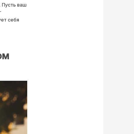
. Пусть ваш
г
ует себя
ом