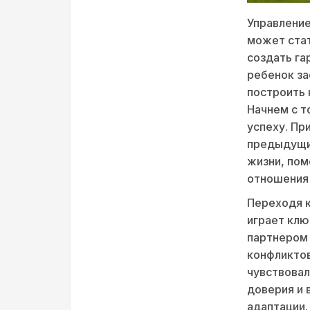
Управлени
может стат
создать г
ребенок за
построить 
Начнем с т
успеху. Пр
предыдущих
жизни, пом
отношения 
Переходя к
играет клю
партнером
конфликтов
чувствовал
доверия и 
адаптации.