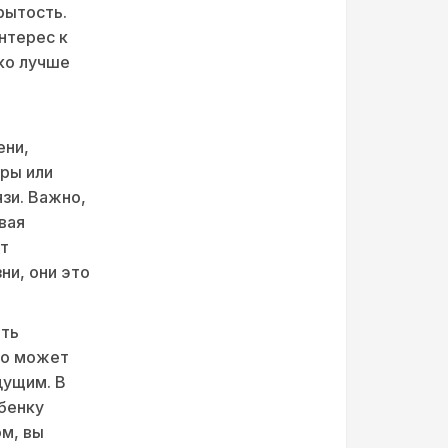
рытость.
нтерес к
ко лучше
ени,
гры или
зи. Важно,
вая
ют
ни, они это
ать
то может
дущим. В
ебенку
ом, вы