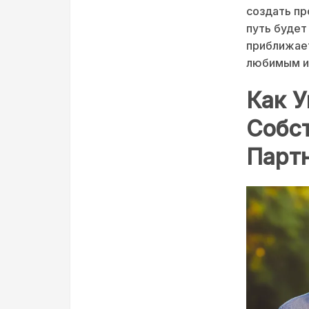
создать пр
путь будет
приближает
любимым и
Как 
Собс
Парт