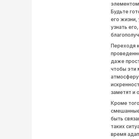
элементом 
Будьте гот
его жизни,
узнать его
благополуч
Переходя к
проведенно
даже прост
чтобы эти 
атмосферу 
искренност
заметят и 
Кроме того
смешанные 
быть связа
таких ситу
время адап