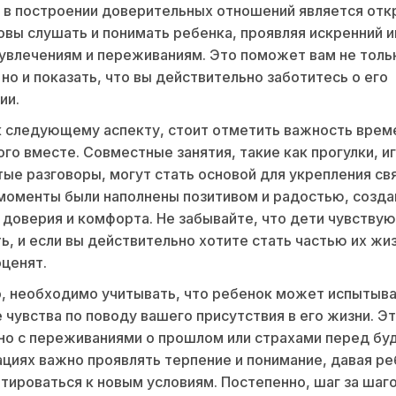
в построении доверительных отношений является отк
овы слушать и понимать ребенка, проявляя искренний и
 увлечениям и переживаниям. Это поможет вам не толь
, но и показать, что вы действительно заботитесь о его
ии.
 следующему аспекту, стоит отметить важность врем
го вместе. Совместные занятия, такие как прогулки, и
ые разговоры, могут стать основой для укрепления свя
моменты были наполнены позитивом и радостью, созда
доверия и комфорта. Не забывайте, что дети чувству
ь, и если вы действительно хотите стать частью их жиз
оценят.
, необходимо учитывать, что ребенок может испытыв
чувства по поводу вашего присутствия в его жизни. Э
но с переживаниями о прошлом или страхами перед бу
ациях важно проявлять терпение и понимание, давая р
тироваться к новым условиям. Постепенно, шаг за шаг