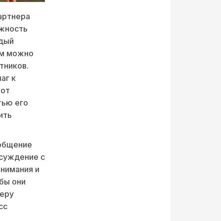
артнера
ожность
ждый
ом можно
тников.
аг к
 от
тью его
ить
 общение
бсуждение с
нимания и
бы они
феру
сс