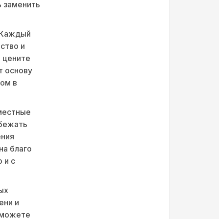
ь заменить
 Каждый
ство и
о цените
т основу
ом в
вместные
збежать
ения
на благо
 и с
ых
ени и
 сможете