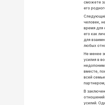
сможете за
его родног
Следующий
человек, н
время для 
его как ли
для взаимн
любых отн
Не менее з
усилия в в
недопоним
вместе, по
всей семьи
партнером
В заключен
отношений 
усилий. Од